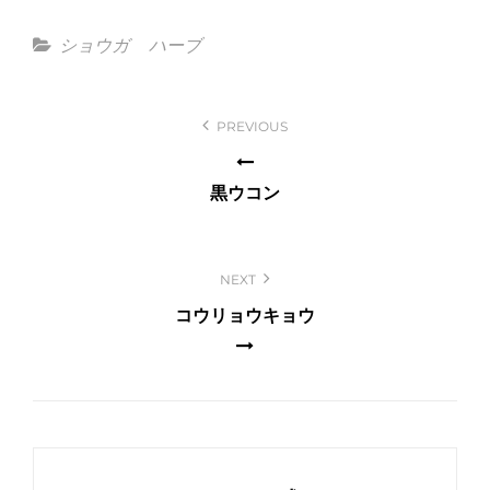
Categories
ショウガ
ハーブ
投
PREVIOUS
稿
ナ
黒ウコン
ビ
ゲ
ー
NEXT
シ
コウリョウキョウ
ョ
ン