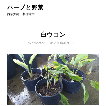
Skip
ハーブと野菜
to
西依沖縄｜製作途中
content
白ウコン
By
Wpmaster
On
2019年11月11日