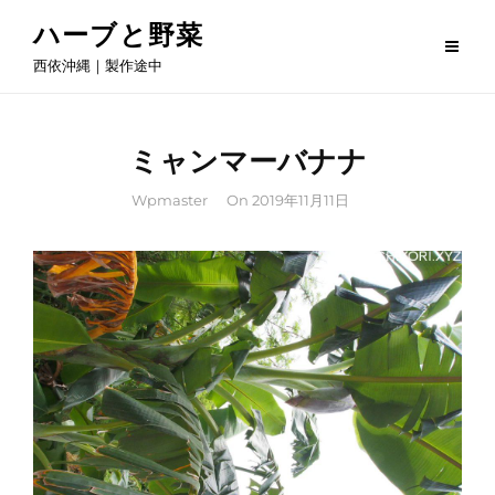
Skip
ハーブと野菜
to
西依沖縄｜製作途中
content
ミャンマーバナナ
By
Wpmaster
On
2019年11月11日