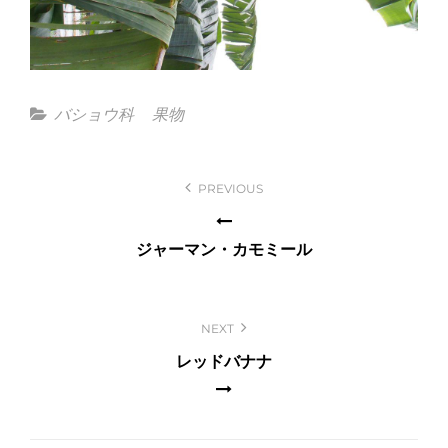
Categories
バショウ科
果物
投
PREVIOUS
稿
ナ
ジャーマン・カモミール
ビ
ゲ
ー
NEXT
シ
レッドバナナ
ョ
ン