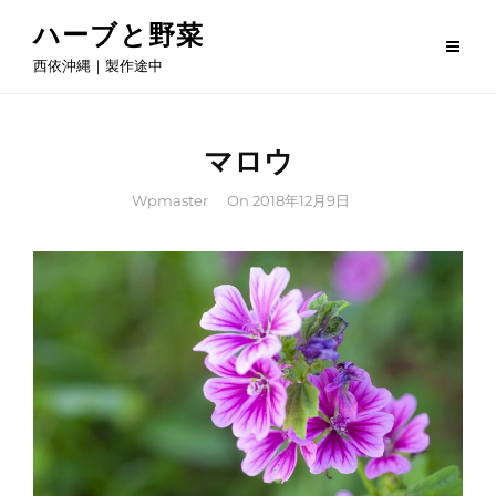
Skip
ハーブと野菜
to
西依沖縄｜製作途中
content
マロウ
By
Wpmaster
On
2018年12月9日