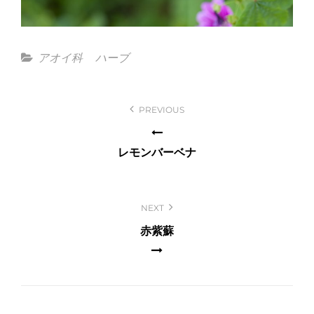
Categories
アオイ科
ハーブ
投
PREVIOUS
稿
ナ
レモンバーベナ
ビ
ゲ
ー
NEXT
シ
赤紫蘇
ョ
ン